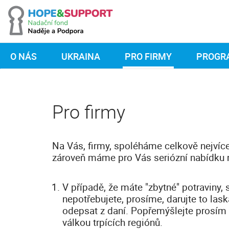
O NÁS
UKRAINA
PRO FIRMY
PROGR
Pro firmy
Na Vás, firmy, spoléháme celkově nejvíc
zároveň máme pro Vás seriózní nabídku
V případě, že máte "zbytné" potraviny, s
nepotřebujete, prosíme, darujte to las
odepsat z daní. Popřemýšlejte prosím
válkou trpících regiónů.