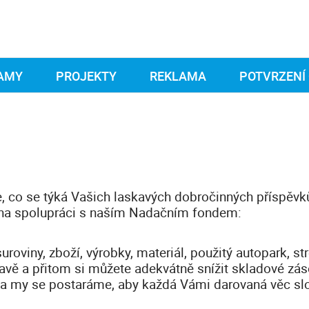
AMY
PROJEKTY
REKLAMA
POTVRZENÍ
e, co se týká Vašich laskavých dobročinných příspěvk
 na spolupráci s naším Nadačním fondem:
uroviny, zboží, výrobky, materiál, použitý autopark, str
kavě a přitom si můžete adekvátně snížit skladové zás
 a my se postaráme, aby každá Vámi darovaná věc sl