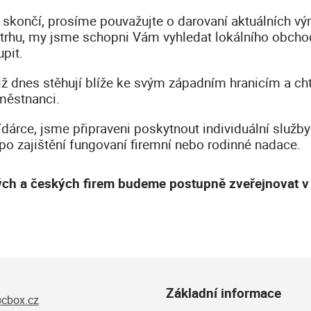
nou skončí, prosíme pouvažujte o darovaní aktuálních 
 trhu, my jsme schopni Vám vyhledat lokálního obcho
pit.
iž dnes stěhují blíže ke svým západním hranicím a cht
městnanci.
i/dárce, jsme připraveni poskytnout individuální služb
o zajištění fungovaní firemní nebo rodinné nadace.
kých a českých firem budeme postupně zveřejnovat 
Základní informace
cbox.cz