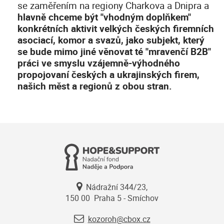
se zaměřením na regiony Charkova a Dnipra a
hlavně chceme být "vhodným doplňkem"
konkrétních aktivit velkých českých firemních
asociací, komor a svazů, jako subjekt, který
se bude mimo jiné věnovat té "mravenčí B2B"
práci ve smyslu vzájemně-výhodného
propojovaní českých a ukrajinských firem,
našich měst a regionů z obou stran.
Nádražní 344/23,
150 00 Praha 5 - Smíchov
kozoroh@cbox.cz