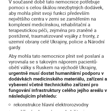
V současné době tato nemocnice potřebuje
pomoci s celou škálou nnezbytných dodávek,
aby mohla plnit svoji funkci především
největšího centra v zemi se zaměřením na
komplexní medicínskou, rehabilitační a
terapeutickou péči, zejména pro zraněné a
postižené, traumatizované vojáky z fronty, z
uzemní obrany celé Ukrajiny, policie a Národní
gardy.
Aby mohla tato nemocnice plnit své poslaní a
vyrovnala se s takovým náporem pacientů-
obětí války s Ruskem na východě Ukrajiny,
urgentně musí dostat humanitární podporu v
dodávkách medicinského materiálu, zařízeni a
vybavení včetně ttechnického zařízení pro
fungování infrastruktury celého jejího areálu v
následujícím přehledu:
rekonstrukce hlavní elektrorozvodny