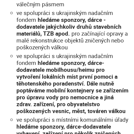
válečným pásmem
ve spolupráci s ukrajinským nadačním
fondem
hledáme sponzory, dárce -
dodavatele jakýchkoliv druhů stavebních
materiálů, TZB apod.
pro začínající opravy a
malé rekonstrukce objektů zničených nebo
poškozených válkou
ve spolupráci s ukrajinským nadačním
fondem
hledáme sponzory, dárce-
dodavatele mobilhousu/heimu pro
vytvoření lokálních míst první pomoci a
těhotenského poradenství. Dále nutně
poptáváme mobilní kontejnery se zařízením
pro úpravu vody pro nemocnice a jiná
zdrav. zařízení, pro obyvatelstvo
poškozených vesnic, měst, továren válkou
ve spolupráci s místními komunálními úřady
hledáme sponzory, dárce-dodavatele
vybavení, zařízení pro několik zničených