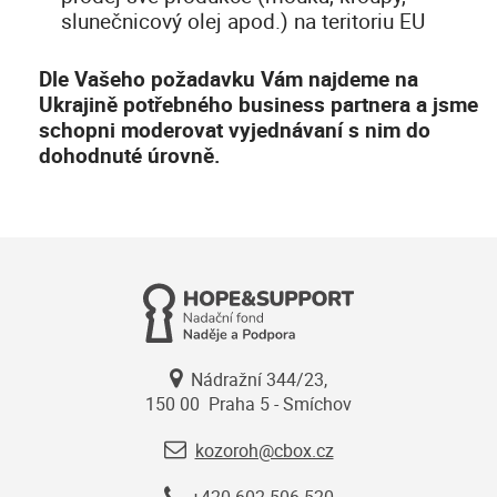
slunečnicový olej apod.) na teritoriu EU
Dle Vašeho požadavku Vám najdeme na
Ukrajině potřebného business partnera a jsme
schopni moderovat vyjednávaní s nim do
dohodnuté úrovně.
Nádražní 344/23,
150 00 Praha 5 - Smíchov
kozoroh@cbox.cz
+420 602 506 520